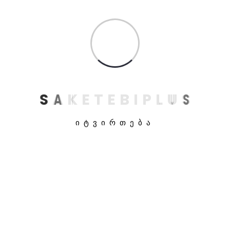
ელფოსტა
*
ჩემი სახელის. ელფოსტისა და ვებ-გვერდის
S
A
K
E
T
E
B
I
P
L
U
S
მისამართის შენახვა ამ ბრაუზერში
შემდგომში კომენტარებში გამოსაყენებლად.
ᲘᲢᲕᲘᲠᲗᲔᲑᲐ