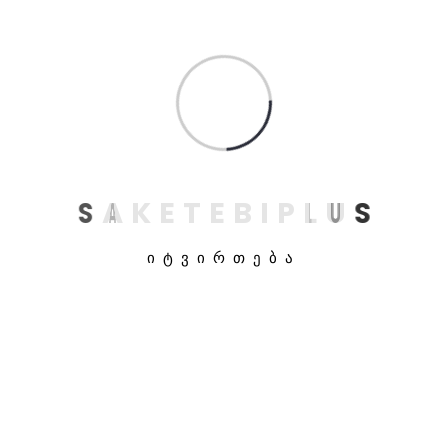
S
A
K
E
T
E
B
I
P
L
U
S
ᲘᲢᲕᲘᲠᲗᲔᲑᲐ